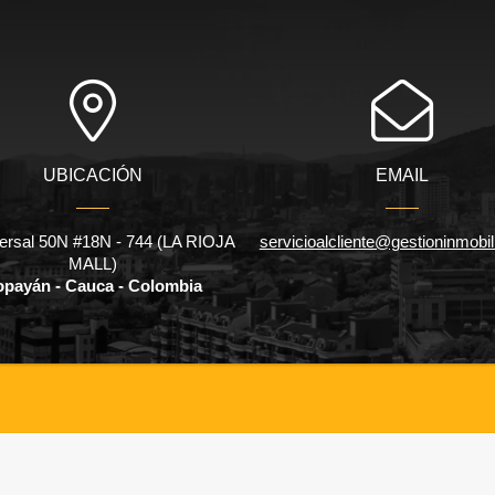
UBICACIÓN
EMAIL
ersal 50N #18N - 744 (LA RIOJA
servicioalcliente@gestioninmobil
MALL)
payán - Cauca - Colombia