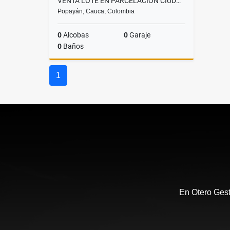
VENTA LOTE EN PARCELACION CIUDAD VERDE - POPAYÁN 2154MT2
Popayán, Cauca, Colombia
0
Alcobas
0
Garaje
0
Baños
Venta
1
$430.800.000
En Otero Gest