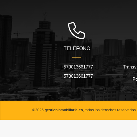
TELÉFONO
+573013661777
Transv
+573013661777
Po
©2026
gestioninmobiliaria.co
, todos los derechos reservados.