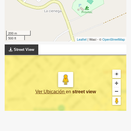
200 m
500 ft
Leaflet
| Wasi - ©
OpenStreetMap
Street View
Ver Ubicación
en
street view