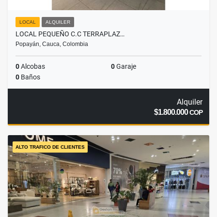
LOCAL
ALQUILER
LOCAL PEQUEÑO C.C TERRAPLAZ…
Popayán, Cauca, Colombia
0
Alcobas
0
Garaje
0
Baños
Alquiler
$1.800.000
COP
ALTO TRAFICO DE CLIENTES