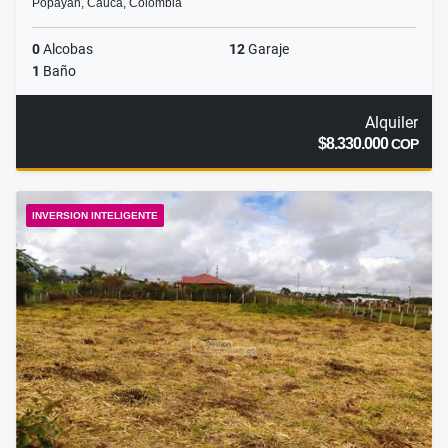
Popayán, Cauca, Colombia
0
Alcobas
12
Garaje
1
Baño
Alquiler
$8.330.000
COP
INVERSION INTELIGENTE