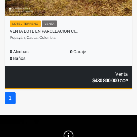
LOTE / TERRENO
VENTA
VENTA LOTE EN PARCELACION CI…
Popayán, Cauca, Colombia
0
Alcobas
0
Garaje
0
Baños
Venta
$430.800.000
COP
1