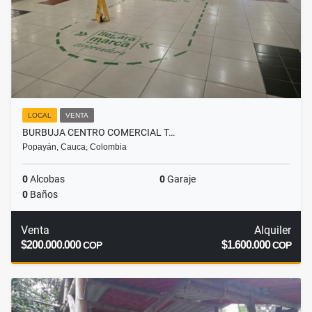
LOCAL
VENTA
BURBUJA CENTRO COMERCIAL T…
Popayán, Cauca, Colombia
0
Alcobas
0
Garaje
0
Baños
Venta
Alquiler
$200.000.000
$1.600.000
COP
COP