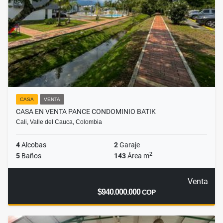
CASA
VENTA
CASA EN VENTA PANCE CONDOMINIO BATIK
Cali, Valle del Cauca, Colombia
4
Alcobas
2
Garaje
2
5
Baños
143
Área m
Venta
$940.000.000
COP