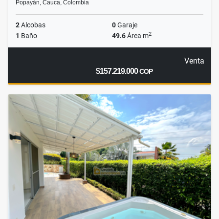
Popayán, Cauca, Colombia
2
Alcobas
0
Garaje
2
1
Baño
49.6
Área m
Venta
$157.219.000
COP