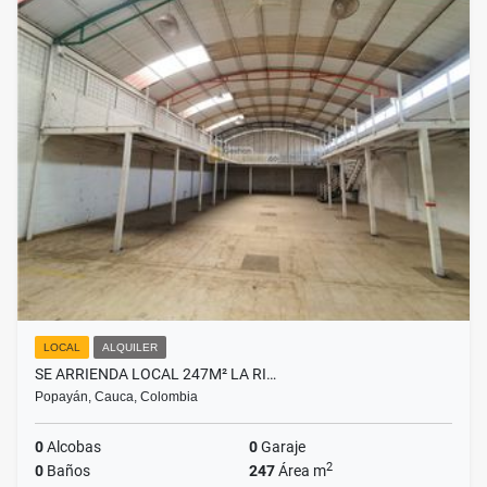
LOCAL
ALQUILER
SE ARRIENDA LOCAL 247M² LA RI…
Popayán, Cauca, Colombia
0
Alcobas
0
Garaje
2
0
Baños
247
Área m