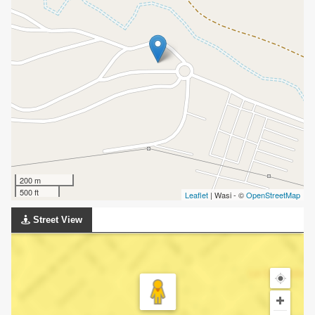
200 m
500 ft
Leaflet
| Wasi - ©
OpenStreetMap
Street View