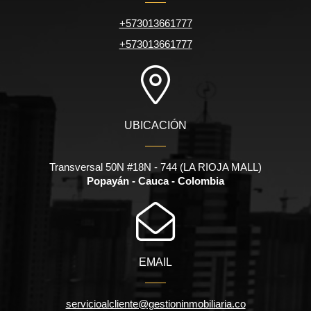
+573013661777
+573013661777
UBICACIÓN
Transversal 50N #18N - 744 (LA RIOJA MALL)
Popayán - Cauca - Colombia
EMAIL
servicioalcliente@gestioninmobiliaria.co