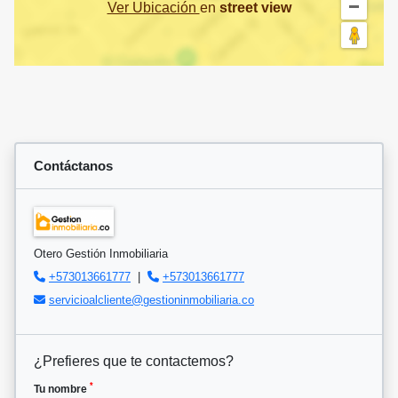
Ver Ubicación
en
street view
Contáctanos
Otero Gestión Inmobiliaria
+573013661777
|
+573013661777
servicioalcliente@gestioninmobiliaria.co
¿Prefieres que te contactemos?
*
Tu nombre