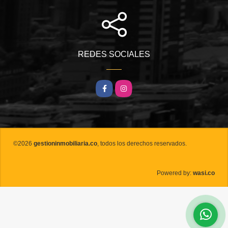
REDES SOCIALES
Facebook
Instagram
©2026
gestioninmobiliaria.co
, todos los derechos reservados.
wasi.co
Powered by: