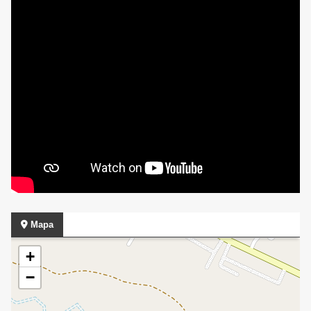
Mapa
+
−