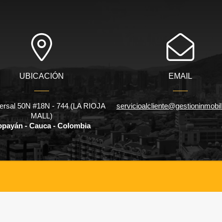
UBICACIÓN
EMAIL
ersal 50N #18N - 744 (LA RIOJA
servicioalcliente@gestioninmobil
MALL)
payán - Cauca - Colombia