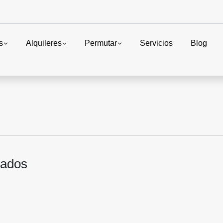
s
Alquileres
Permutar
Servicios
Blog
s Urbanizad