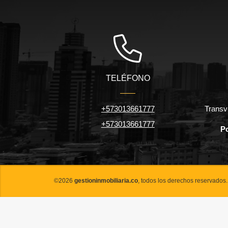
TELÉFONO
+573013661777
Transv
+573013661777
Po
©2026
gestioninmobiliaria.co
, todos los derechos reservados.