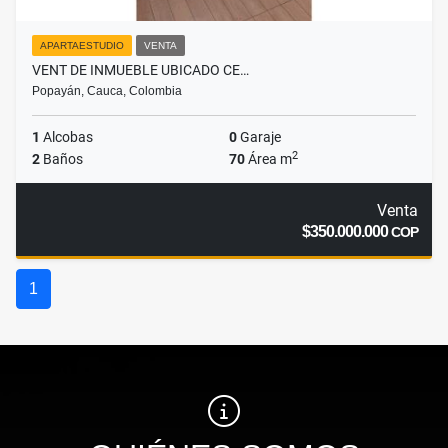
APARTAESTUDIO
VENTA
VENT DE INMUEBLE UBICADO CE…
Popayán, Cauca, Colombia
1
Alcobas
0
Garaje
2
2
Baños
70
Área m
Venta
$350.000.000
COP
1